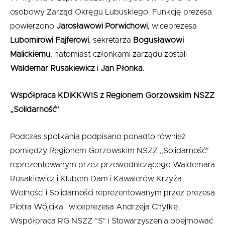
osobowy Zarząd Okręgu Lubuskiego. Funkcję prezesa
powierzono
Jaros
ł
awowi Porwichowi
, wiceprezesa
Lubomirowi Fajferowi
, sekretarza
Bogus
ł
awowi
Malickiemu
, natomiast członkami zarządu zostali
Waldemar Rusakiewicz
i
Jan P
ł
onka
.
Współpraca KDiKKWIS z Regionem Gorzowskim NSZZ
„Solidarność”
Podczas spotkania podpisano ponadto również
pomiędzy Regionem Gorzowskim NSZZ „Solidarność”
reprezentowanym przez przewodniczącego Waldemara
Rusakiewicz i Klubem Dam i Kawalerów Krzyża
Wolności i Solidarności reprezentowanym przez prezesa
Piotra Wójcika i wiceprezesa Andrzeja Chyłkę.
Współpraca RG NSZZ ”S” i Stowarzyszenia obejmować