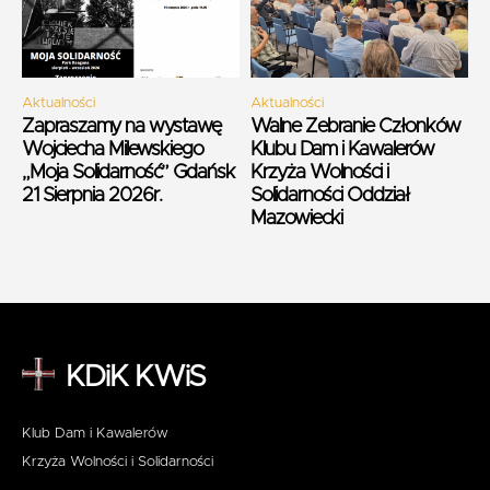
Aktualności
Aktualności
Zapraszamy na wystawę
Walne Zebranie Członków
Wojciecha Milewskiego
Klubu Dam i Kawalerów
„Moja Solidarność” Gdańsk
Krzyża Wolności i
21 Sierpnia 2026r.
Solidarności Oddział
Mazowiecki
KDiK KWiS
Klub Dam i Kawalerów
Krzyża Wolności i Solidarności