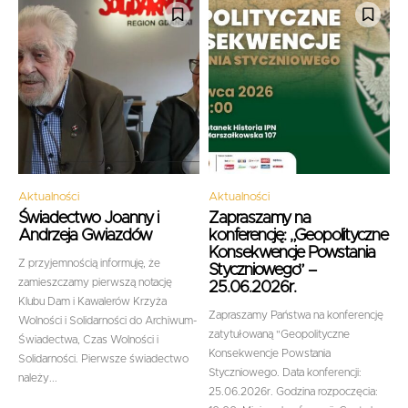
Aktualności
Aktualności
Świadectwo Joanny i
Zapraszamy na
Andrzeja Gwiazdów
konferencję: „Geopolityczne
Konsekwencje Powstania
Z przyjemnością informuję, że
Styczniowego” –
zamieszczamy pierwszą notację
25.06.2026r.
Klubu Dam i Kawalerów Krzyża
Zapraszamy Państwa na konferencję
Wolności i Solidarności do Archiwum-
zatytułowaną "Geopolityczne
Świadectwa, Czas Wolności i
Konsekwencje Powstania
Solidarności. Pierwsze świadectwo
Styczniowego. Data konferencji:
należy...
25.06.2026r. Godzina rozpoczęcia: