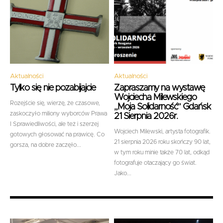
Aktualności
Aktualności
Tylko się nie pozabijajcie
Zapraszamy na wystawę
Wojciecha Milewskiego
Rozejście się, wierzę, że czasowe,
„Moja Solidarność” Gdańsk
zaskoczyło miliony wyborców Prawa
21 Sierpnia 2026r.
I Sprawiedliwości, ale też i szerzej
Wojciech Milewski, artysta fotografik.
gotowych głosować na prawicę. Co
21 sierpnia 2026 roku skończy 90 lat,
gorsza, na dobre zaczęło...
w tym roku minie także 70 lat, odkąd
fotografuje otaczający go świat.
Jako...