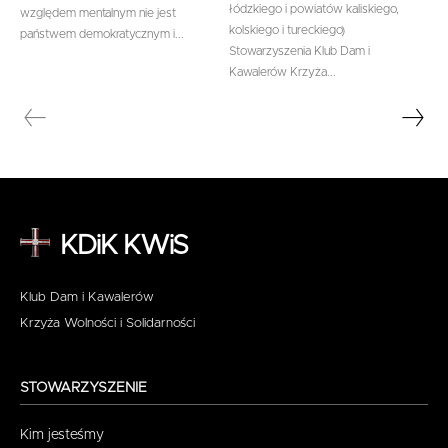
łódzkiego i powiatów kaliskiego,
względem mentalnym nie jest
kolskiego i tureckiego)
państwem demokratycznym i...
Stowarzyszenia Klub Dam i
Kawalerów Krzyża...
KDiK KWiS
Klub Dam i Kawalerów
Krzyża Wolności i Solidarności
STOWARZYSZENIE
Kim jesteśmy