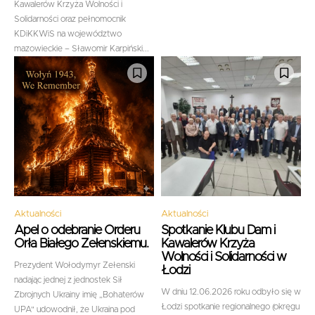
Kawalerów Krzyża Wolności i
Solidarności oraz pełnomocnik
KDiKKWiS na województwo
mazowieckie – Sławomir Karpiński...
Aktualności
Aktualności
Apel o odebranie Orderu
Spotkanie Klubu Dam i
Orła Białego Zełenskiemu.
Kawalerów Krzyża
Wolności i Solidarności w
Prezydent Wołodymyr Zełenski
Łodzi
nadając jednej z jednostek Sił
W dniu 12.06.2026 roku odbyło się w
Zbrojnych Ukrainy imię „Bohaterów
Łodzi spotkanie regionalnego (okręgu
UPA" udowodnił, że Ukraina pod