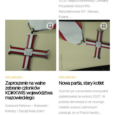
10.00. Miejsce konferencji: Centralny
Przystanek Historii IPN,
Marszałkowska 107, Warsaw,
Poland,...
Aktualności
Aktualności
Zaproszenie na walne
Nowa partia, stary kotlet
zebranie członków
Słychać już o powołaniu nowej partii
KDiKKWiS województwa
zadaniowanej na wybory 2027. W
mazowieckiego
polskiej demokracji to nic nowego.
Szanowni Państwo – Koleżanki i
ostatnie wybory sejmowych
Koledzy ! Zarząd Klubu Dam i
pokazuje, że w Polsce bardzo...