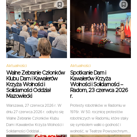
Aktualności
Aktualności
Walne Zebranie Członków
Spotkanie Dam i
Klubu Dam i Kawalerów
Kawalerów Krzyża
Krzyża Wolności i
Wolności i Solidarności –
Solidarności Oddział
Radom, 23 czerwca 2026
Mazowiecki
r.
Warszawa, 27 czerwca 2026 r. W
Protesty robotników w Radomiu w
dniu 27 czerwca 2026 r. odbyło się
1976r. W 50. rocznicę protestów
Walne Zebranie Członków Klubu
robotniczych w Radomiu, które stały
Dam i Kawalerów Krzyża Wolności i
się symbolem walki o godność i
Solidarności Oddział...
wolność, w Teatrze Powszechnym...