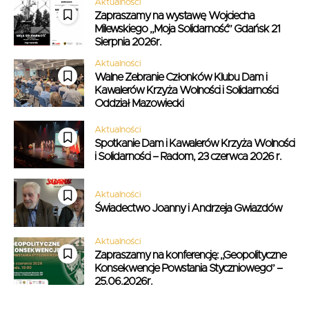
Aktualności
Zapraszamy na wystawę Wojciecha
Milewskiego „Moja Solidarność” Gdańsk 21
Sierpnia 2026r.
Aktualności
Walne Zebranie Członków Klubu Dam i
Kawalerów Krzyża Wolności i Solidarności
Oddział Mazowiecki
Aktualności
Spotkanie Dam i Kawalerów Krzyża Wolności
i Solidarności – Radom, 23 czerwca 2026 r.
Aktualności
Świadectwo Joanny i Andrzeja Gwiazdów
Aktualności
Zapraszamy na konferencję: „Geopolityczne
Konsekwencje Powstania Styczniowego” –
25.06.2026r.