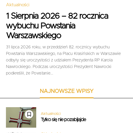
Aktualności
1 Sierpnia 2026 – 82 rocznica
wybuchu Powstania
Warszawskiego
31 lipca 2026 roku, w przeddzień 82. rocznicy wybuchu
Powstania Warszawskiego, na Placu Krasińskich w Warszawie
odbyły się uroczystości z udziałem Prezydenta RP Karola
Nawrockiego. Podczas uroczystości Prezydent Nawrocki
podkreślił, że Powstanie...
NAJNOWSZE WPISY
Aktualności
Tylko się nie pozabijajcie