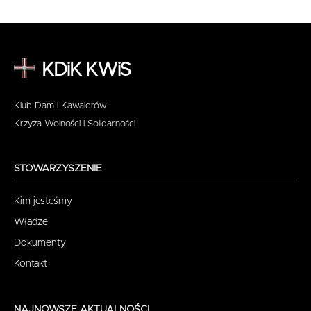
KDiK KWiS
Klub Dam i Kawalerów
Krzyża Wolności i Solidarności
STOWARZYSZENIE
Kim jesteśmy
Władze
Dokumenty
Kontakt
NAJNOWSZE AKTUALNOŚCI