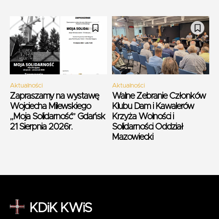
Aktualności
Aktualności
Zapraszamy na wystawę
Walne Zebranie Członków
Wojciecha Milewskiego
Klubu Dam i Kawalerów
„Moja Solidarność” Gdańsk
Krzyża Wolności i
21 Sierpnia 2026r.
Solidarności Oddział
Mazowiecki
KDiK KWiS