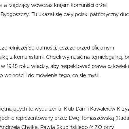
 a rządzący wówczas krajem komuniści drżeli,
 Bydgoszczy. Tu ukazał się cały polski patriotyczny duc
cze rolniczej Solidarności, jeszcze przed oficjalnym
alkę z komunistami. Chcieli wymusić na tej nielegalnej, b
 w 1945 roku władzy, aby respektować prawa człowiek
wolności i do mówienia tego, co się myśli.
ętniających te wydarzenia, Klub Dam i Kawalerów Krzy
ył godnie reprezentowany przez Ewę Tomaszewską (Rad
Andrzeja Chyłka, Pawła Skupińskiego (z ZO przy