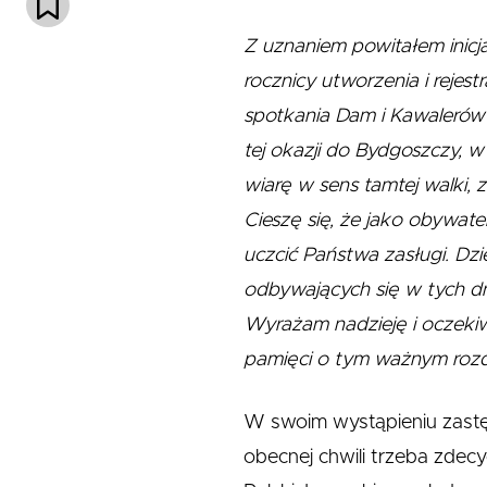
Z uznaniem powitałem inic
rocznicy utworzenia i rejes
spotkania Dam i Kawalerów 
tej okazji do Bydgoszczy,
wiarę w sens tamtej walki, 
Cieszę się, że jako obywate
uczcić Państwa zasługi. Dz
odbywających się w tych d
Wyrażam nadzieję i oczeki
pamięci o tym ważnym rozdzi
W swoim wystąpieniu zastęp
obecnej chwili trzeba zdec