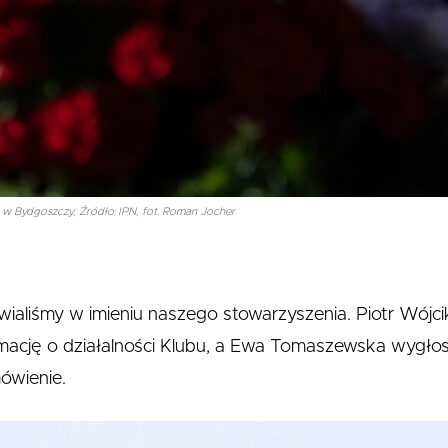
 Bydgoszczy, Źródło: IPN, fot. Roman Jocher
aliśmy w imieniu naszego stowarzyszenia. Piotr Wójci
mację o działalności Klubu, a Ewa Tomaszewska wygłos
ówienie.