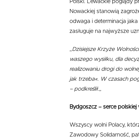
Polski. Lewackie poglądy p
Nowackiej stanowią zagrożen
odwaga i determinacja jaka
zasługuje na najwyższe uzn
„
Dzisiejsze Krzyże Wolności
waszego wysiłku, dla decyzj
realizowaniu drogi do wolne
jak trzeba«. W czasach pog
– podkreślił.
„
Bydgoszcz – serce polskiej w
Wszyscy wolni Polacy, któ
Zawodowy Solidarność, patr