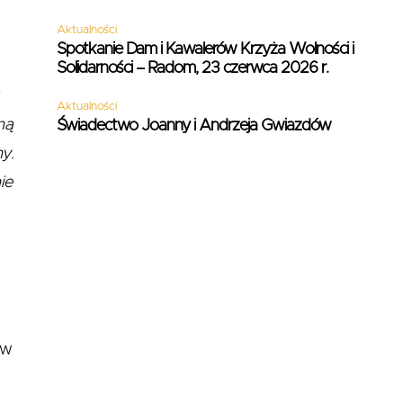
Aktualności
Spotkanie Dam i Kawalerów Krzyża Wolności i
Solidarności – Radom, 23 czerwca 2026 r.
Aktualności
ną
Świadectwo Joanny i Andrzeja Gwiazdów
ny.
ie
 w