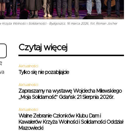
 Krzyża Wolności i Solidarności - Bydgoszcz, 16 marca 2026, fot. Roman Jocher
Czytaj więcej
ę
Aktualności
wa
Tylko się nie pozabijajcie
Aktualności
Zapraszamy na wystawę Wojciecha Milewskiego
„Moja Solidarność” Gdańsk 21 Sierpnia 2026r.
Aktualności
Walne Zebranie Członków Klubu Dam i
Kawalerów Krzyża Wolności i Solidarności Oddział
Mazowiecki