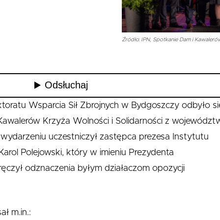
Źródło: IPN, Spotkanie Dam i Kawalerów
ktoratu Wsparcia Sił Zbrojnych w Bydgoszczy odbyło si
Kawalerów Krzyża Wolności i Solidarności z województ
ydarzeniu uczestniczył zastępca prezesa Instytutu
arol Polejowski, który w imieniu Prezydenta
wręczył odznaczenia byłym działaczom opozycji
ł m.in.: