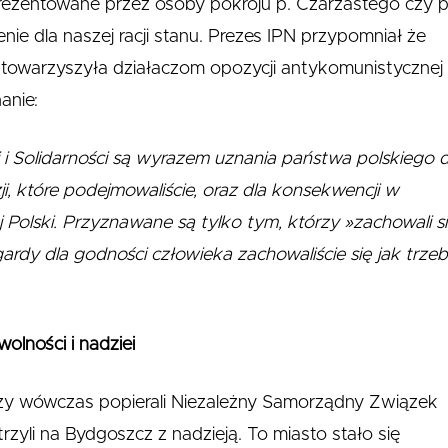
rezentowane przez osoby pokroju p. Czarzastego czy p
ie dla naszej racji stanu. Prezes IPN przypomniał że
 towarzyszyła działaczom opozycji antykomunistycznej
anie:
 i Solidarności są wyrazem uznania państwa polskiego d
i, które podejmowaliście, oraz dla konsekwencji w
j Polski. Przyznawane są tylko tym, którzy »zachowali s
ardy dla godności człowieka zachowaliście się jak trzeb
olności i nadziei
rzy wówczas popierali Niezależny Samorządny Związek
zyli na Bydgoszcz z nadzieją. To miasto stało się