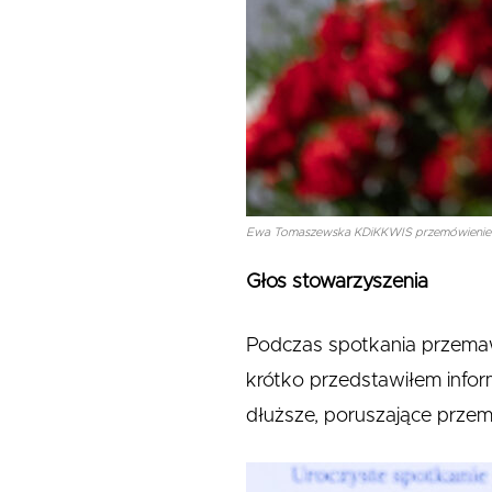
Ewa Tomaszewska KDiKKWIS przemówienie w
Głos stowarzyszenia
Podczas spotkania przemawi
krótko przedstawiłem infor
dłuższe, poruszające przem