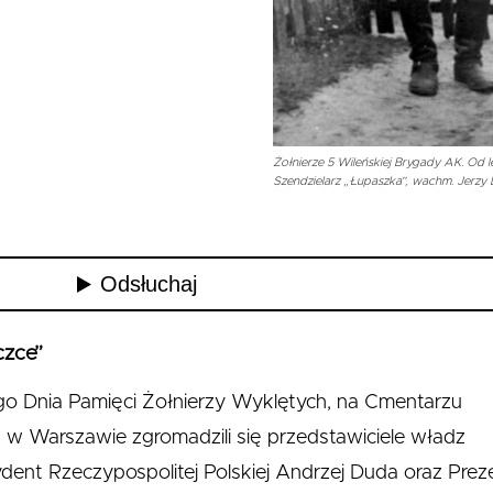
Żołnierze 5 Wileńskiej Brygady AK. Od l
Szendzielarz „Łupaszka”, wachm. Jerzy 
czce”
go Dnia Pamięci Żołnierzy Wyklętych, na Cmentarzu
 Warszawie zgromadzili się przedstawiciele władz
ent Rzeczypospolitej Polskiej Andrzej Duda oraz Prez