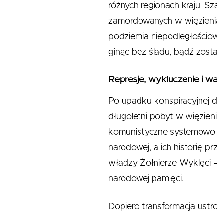
różnych regionach kraju. Sz
zamordowanych w więzieni
podziemia niepodległościow
ginąc bez śladu, bądź zosta
Represje, wykluczenie i w
Po upadku konspiracyjnej dz
długoletni pobyt w więzien
komunistyczne systemowo u
narodowej, a ich historię pr
władzy Żołnierze Wyklęci –
narodowej pamięci.
Dopiero transformacja ustr