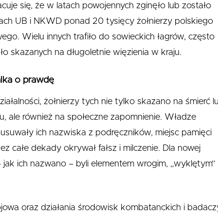
acuje się, że w latach powojennych zginęło lub zostało
ach UB i NKWD ponad 20 tysięcy żołnierzy polskiego
ego. Wielu innych trafiło do sowieckich łagrów, często
ło skazanych na długoletnie więzienia w kraju.
alka o prawdę
iałalności, żołnierzy tych nie tylko skazano na śmierć l
iu, ale również na społeczne zapomnienie. Władze
suwały ich nazwiska z podręczników, miejsc pamięci
zez całe dekady okrywał fałsz i milczenie. Dla nowej
 jak ich nazwano – byli elementem wrogim, „wyklętym”
ojowa oraz działania środowisk kombatanckich i badacz