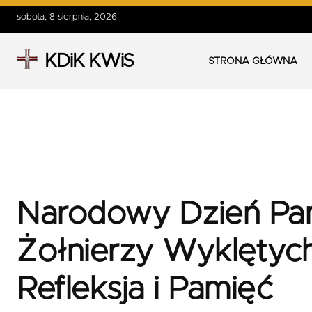
sobota, 8 sierpnia, 2026
KDiK KWiS
STRONA GŁÓWNA
Narodowy Dzień Pa
Żołnierzy Wyklętyc
Refleksja i Pamięć