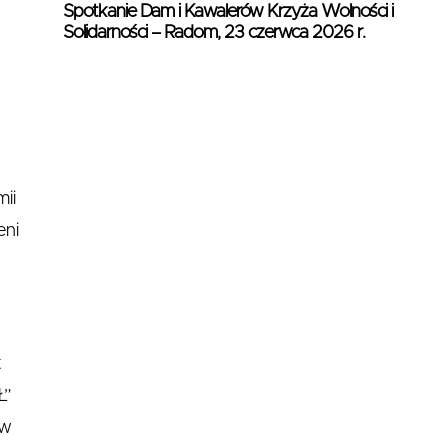
Spotkanie Dam i Kawalerów Krzyża Wolności i
Solidarności – Radom, 23 czerwca 2026 r.
ii
eni
t
Ł”
 w