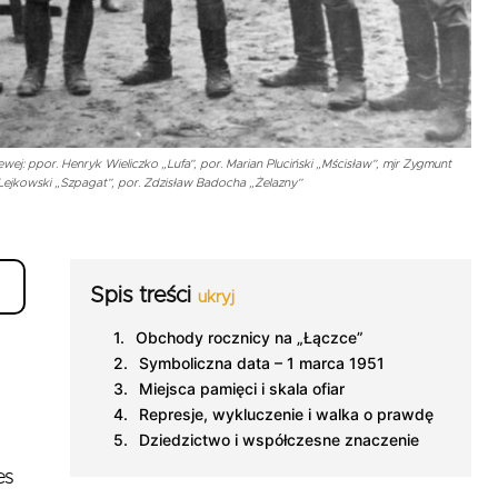
ewej: ppor. Henryk Wieliczko „Lufa”, por. Marian Pluciński „Mścisław”, mjr Zygmunt
Lejkowski „Szpagat”, por. Zdzisław Badocha „Żelazny”
Spis treści
ukryj
Obchody rocznicy na „Łączce”
Symboliczna data – 1 marca 1951
Miejsca pamięci i skala ofiar
Represje, wykluczenie i walka o prawdę
Dziedzictwo i współczesne znaczenie
es