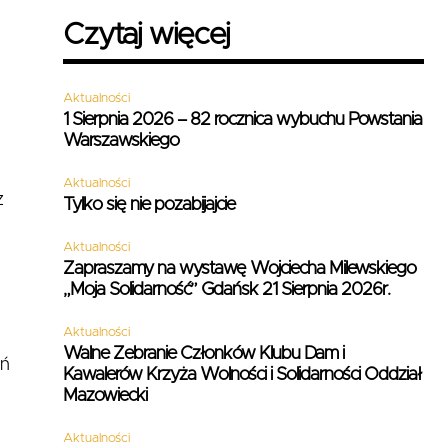
Czytaj więcej
e
Aktualności
1 Sierpnia 2026 – 82 rocznica wybuchu Powstania
Warszawskiego
Aktualności
z
Tylko się nie pozabijajcie
Aktualności
Zapraszamy na wystawę Wojciecha Milewskiego
„Moja Solidarność” Gdańsk 21 Sierpnia 2026r.
Aktualności
Walne Zebranie Członków Klubu Dam i
eń
Kawalerów Krzyża Wolności i Solidarności Oddział
Mazowiecki
Aktualności