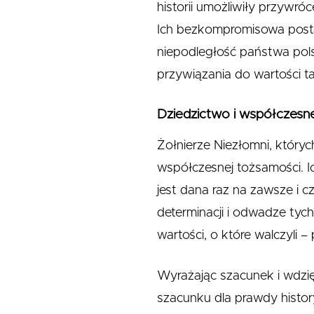
historii umożliwiły przywró
Ich bezkompromisowa post
niepodległość państwa pols
przywiązania do wartości t
Dziedzictwo i współczesn
Żołnierze Niezłomni, któryc
współczesnej tożsamości. I
jest dana raz na zawsze i
determinacji i odwadze tyc
wartości, o które walczyli 
Wyrażając szacunek i wdzi
szacunku dla prawdy history