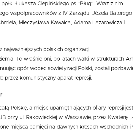
- ppłk. Łukasza Cieplińskiego ps.”Pług”. Wraz z nim
 jego współpracowników z IV Zarządu: Józefa Batorego
 Chmiela, Mieczysława Kawalca, Adama Lazarowicza i
 najważniejszych polskich organizacji
mia. To właśnie oni, po latach walki w strukturach Arm
nuując opór wobec sowietyzacji Polski, zostali pozbawi
b przez komunistyczny aparat represji.
ar
ałą Polskę, a miejsc upamiętniających ofiary represji jes
 UB przy ul. Rakowieckiej w Warszawie, przez Kwaterę „
one miejsca pamięci na dawnych kresach wschodnich i