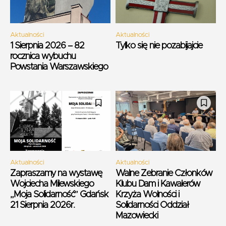
Aktualności
Aktualności
1 Sierpnia 2026 – 82
Tylko się nie pozabijajcie
rocznica wybuchu
Powstania Warszawskiego
Aktualności
Aktualności
Zapraszamy na wystawę
Walne Zebranie Członków
Wojciecha Milewskiego
Klubu Dam i Kawalerów
„Moja Solidarność” Gdańsk
Krzyża Wolności i
21 Sierpnia 2026r.
Solidarności Oddział
Mazowiecki