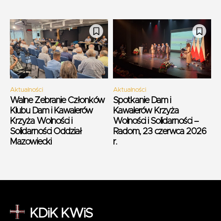
Aktualności
Aktualności
Walne Zebranie Członków
Spotkanie Dam i
Klubu Dam i Kawalerów
Kawalerów Krzyża
Krzyża Wolności i
Wolności i Solidarności –
Solidarności Oddział
Radom, 23 czerwca 2026
Mazowiecki
r.
KDiK KWiS