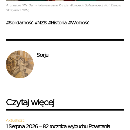
Archiwum IPN, Damy i Kawalerowie Krzyża Wolności i Solidarności, Fot. Dariusz
Skrzyniarz (IPN)
#Solidarność #NZS #Historia #Wolność
Sorju
Czytaj więcej
Aktualności
1 Sierpnia 2026 – 82 rocznica wybuchu Powstania