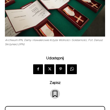
Archiwum IPN, Damy i Kawalerowie Krzyża Wolności i Solidarności, Fot. Dariusz
Skrzyniarz (IPN)
Udostępnij
Zapisz