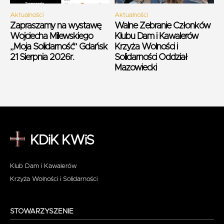
Aktualności
Aktualności
Zapraszamy na wystawę
Walne Zebranie Członków
Wojciecha Milewskiego
Klubu Dam i Kawalerów
„Moja Solidarność” Gdańsk
Krzyża Wolności i
21 Sierpnia 2026r.
Solidarności Oddział
Mazowiecki
KDiK KWiS
Klub Dam i Kawalerów
Krzyża Wolności i Solidarności
STOWARZYSZENIE